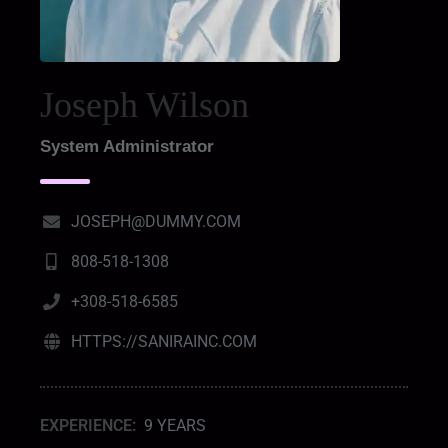
Joseph Wilson
System Administrator
JOSEPH@DUMMY.COM
808-518-1308
+308-518-6585
HTTPS://SANIRAINC.COM
EXPERIENCE:
9 YEARS